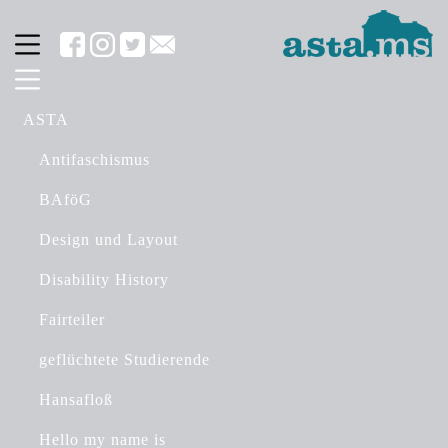
ASTA
Antifaschismus
BAföG
Design und Layout
Disability History
Fairteiler
geflüchtete Studierende
Hansafloß
Hello my name is