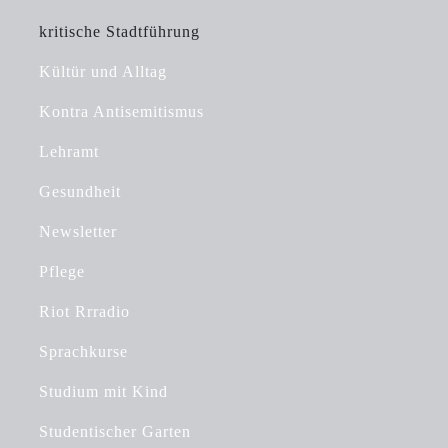
kritische Stadtführung
Kültür und Alltag
Kontra Antisemitismus
Lehramt
Gesundheit
Newsletter
Pflege
Riot Rrradio
Sprachkurse
Studium mit Kind
Studentischer Garten