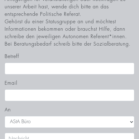
unserer Arbeit hast, wende dich bitte an das
entsprechende Politische Referat.
Gehörst du einer Statusgruppe an und möchtest
Informationen bekommen oder brauchst Hilfe, dann
schreibe den jeweiligen Autonomen Referent*innen.
Bei Beratungsbedarf schreib bitte der Sozialberatung.
Betreff
Email
An