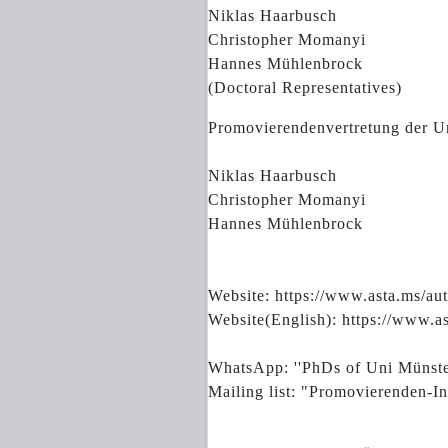
Niklas Haarbusch
Christopher Momanyi
Hannes Mühlenbrock
(Doctoral Representatives)
Promovierendenvertretung der Un
Niklas Haarbusch
Christopher Momanyi
Hannes Mühlenbrock
Website: https://www.asta.ms/au
Website(English): https://www.a
WhatsApp: ''PhDs of Uni Müns
Mailing list: "Promovierenden-In