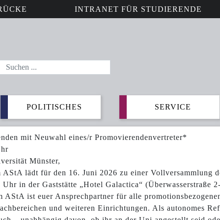
RÜCKE
INTRANET FÜR STUDIERENDE
POLITISCHES
SERVICE
nden mit Neuwahl eines/r Promovierendenvertreter*
Uhr
ersität Münster,
 AStA lädt für den 16. Juni 2026 zu einer Vollversammlung 
Uhr in der Gaststätte „Hotel Galactica“ (Überwasserstraße 2
 AStA ist euer Ansprechpartner für alle promotionsbezogenen 
Fachbereichen und weiteren Einrichtungen. Als autonomes Ref
uch – unabhängig davon, ob ihr an der Uni angestellt seid ode