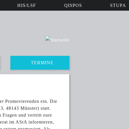
HIS/LSF
QISPOS
STUPA
TERMINE
der Promovierenden ein. Die
-3, 48143 Münster) statt.
Fragen und vertritt eure
erat im AStA informieren,
r extern promoviert. Als