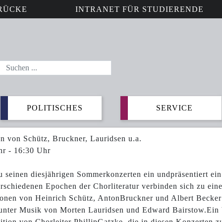
RÜCKE
INTRANET FÜR STUDIERENDE
POLITISCHES
SERVICE
 von Schütz, Bruckner, Lauridsen u.a.
hr - 16:30 Uhr
seinen diesjährigen Sommerkonzerten ein undpräsentiert ein 
rschiedenen Epochen der Chorliteratur verbinden sich zu ei
onen von Heinrich Schütz, AntonBruckner und Albert Becker 
runter Musik von Morten Lauridsen und Edward Bairstow.Ein
tion von Chorleiter PhillipGatzke, die in diesen Konzerten 