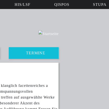
HIS/LSF
QISPOS
STUPA
TERMINE
klanglich facettenreiches a
nemspannungsvollen
treffen auf ausgewählte Werke
 besonderer Akzent des
zur Aufführung kommt.Freuen Sie